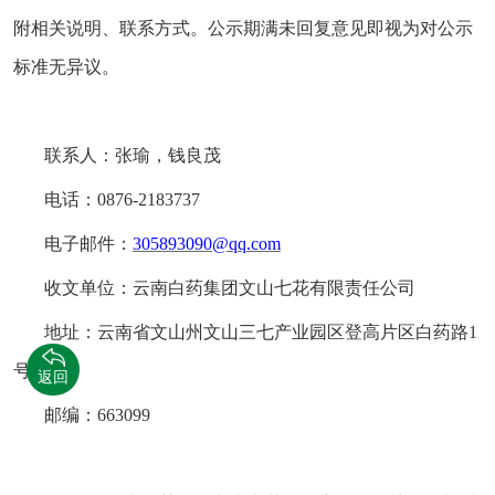
附相关说明
、
联系方式。公示期满未回复意见即视为对公示
标准无异议。
联系人：
张瑜
，
钱良茂
电话：
0876
-
2183737
电子邮件：
305893090@qq.com
收文单位：
云南白药集团文山七花有限责任公司
地址：
云南省文山州文山三七产业园区登高片区白药路
1
号
返回
邮编：
663099